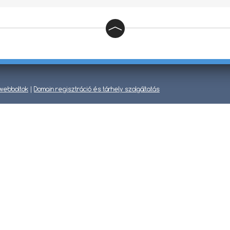
 webboltok
|
Domain regisztráció és tárhely szolgáltatás